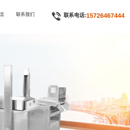
言
联系我们
15726467444
联系电话: