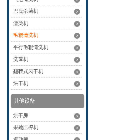
巴氏杀菌机
漂烫机
毛辊清洗机
平行毛辊清洗机
洗筐机
翻转式风干机
烘干机
其他设备
烘干房
果蔬压榨机
振动筛