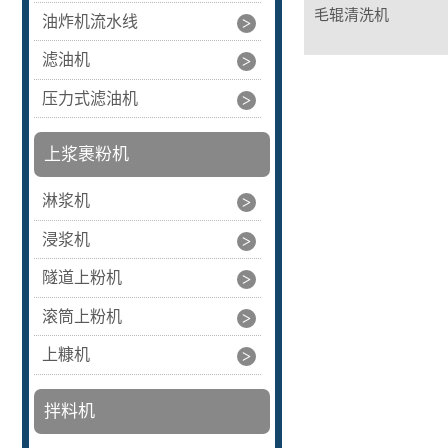
毛辊清洗机
油炸机流水线
滤油机
压力式滤油机
上浆裹粉机
淋浆机
浸浆机
隧道上粉机
滚筒上粉机
上糠机
拌料机