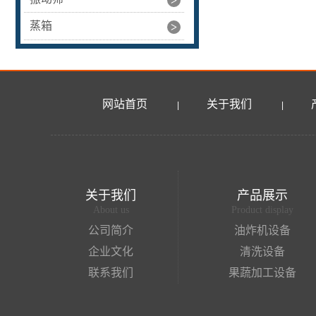
蒸箱
网站首页
关于我们
|
|
关于我们
产品展示
About us
Product display
公司简介
油炸机设备
企业文化
清洗设备
联系我们
果蔬加工设备