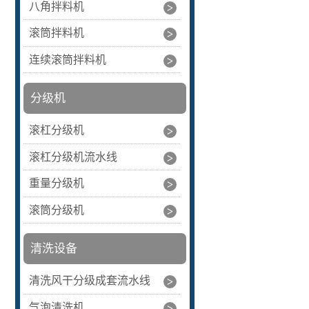
八角拌料机
滚筒拌料机
连续滚筒拌料机
分级机
滚杠分级机
滚杠分级机流水线
重量分级机
滚筒分级机
清洗设备
清洗风干分级成套流水线
气泡清洗机